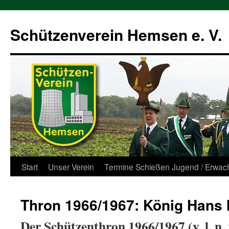
Zum
Inhalt
Schützenverein Hemsen e. V.
springen
Start
Unser Verein
Termine Schießen Jugend / Erwac
Thron 1966/1967: König Hans I
Der Schützenthron 1966/1967 (v. l. n. r