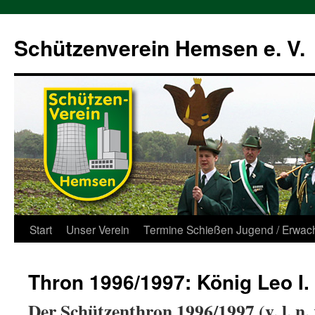
Zum
Inhalt
Schützenverein Hemsen e. V.
springen
Start
Unser Verein
Termine Schießen Jugend / Erwac
Thron 1996/1997: König Leo I.
Der Schützenthron 1996/1997 (v. l. n. r