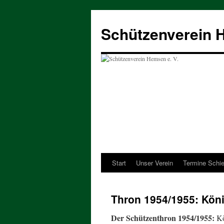
Zum
Inhalt
Schützenverein H
springen
Start
Unser Verein
Termine Schi
Thron 1954/1955: Köni
Der Schützenthron 1954/1955:
Kö