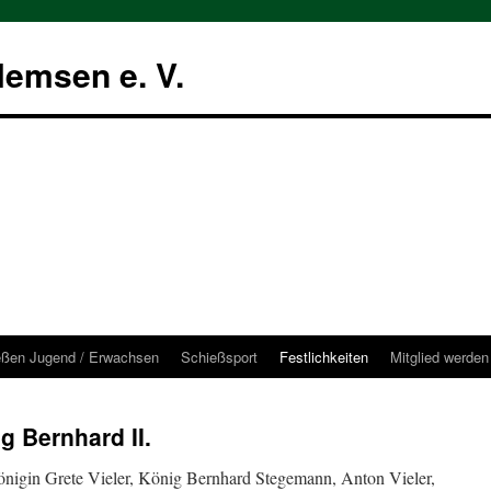
emsen e. V.
eßen Jugend / Erwachsen
Schießsport
Festlichkeiten
Mitglied werden
g Bernhard II.
nigin Grete Vieler, König Bernhard Stegemann, Anton Vieler,