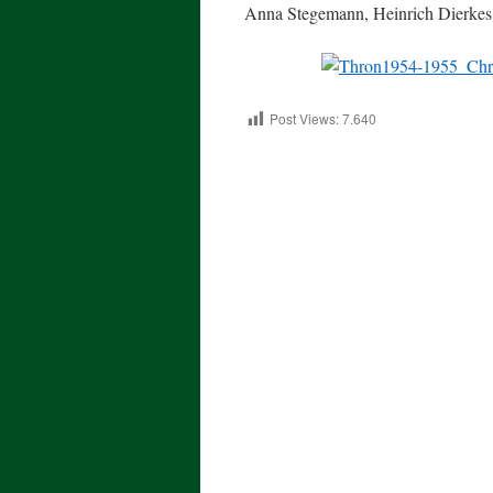
Anna Stegemann, Heinrich Dierke
Post Views:
7.640