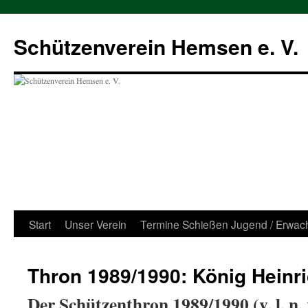
Zum
Inhalt
Schützenverein Hemsen e. V.
springen
Start
Unser Verein
Termine Schießen Jugend / Erwac
Thron 1989/1990: König Heinric
Der Schützenthron 1989/1990 (v. l. n. r