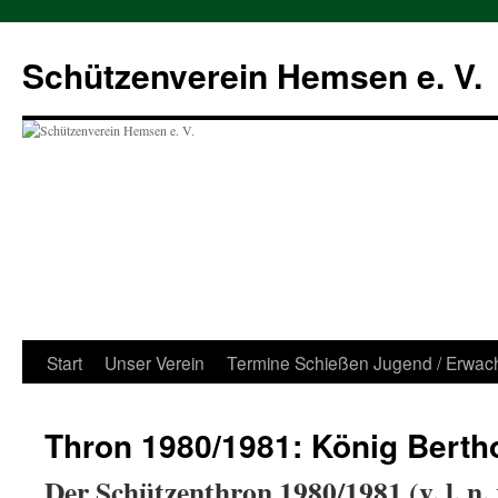
Zum
Inhalt
Schützenverein Hemsen e. V.
springen
Start
Unser Verein
Termine Schießen Jugend / Erwac
Thron 1980/1981: König Bertho
Der Schützenthron 1980/1981 (v. l. n. r