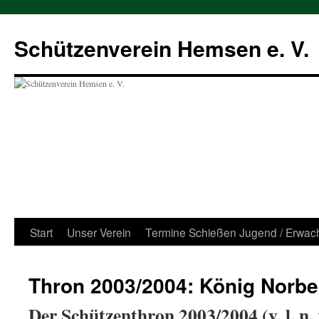
Zum
Inhalt
Schützenverein Hemsen e. V.
springen
Start
Unser Verein
Termine Schießen Jugend / Erwac
Thron 2003/2004: König Norber
Der Schützenthron 2003/2004 (v. l. n. r