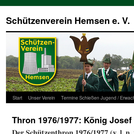
Zum
Inhalt
Schützenverein Hemsen e. V.
springen
Start
Unser Verein
Termine Schießen Jugend / Erwac
Thron 1976/1977: König Josef I
Der Schützenthron 1976/1977 (v. l. n. r